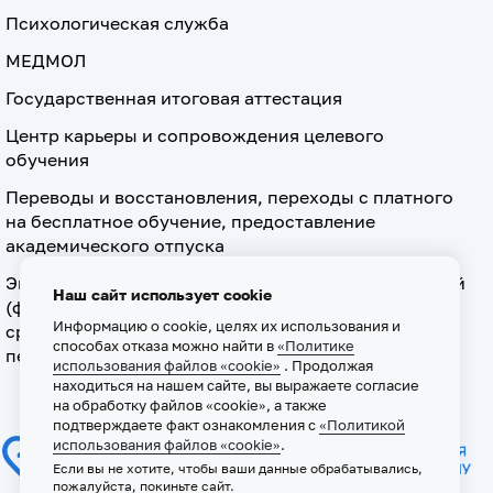
Психологическая служба
МЕДМОЛ
Государственная итоговая аттестация
Центр карьеры и сопровождения целевого
обучения
Переводы и восстановления, переходы с платного
на бесплатное обучение, предоставление
академического отпуска
Экзамен по допуску к осуществлению медицинской
Наш сайт использует cookie
(фармацевтической) деятельности на должностях
Информацию о cookie, целях их использования и
среднего медицинского (фармацевтического)
способах отказа можно найти в
«Политике
персонала
использования файлов «cookie»
. Продолжая
находиться на нашем сайте, вы выражаете согласие
на обработку файлов «cookie», а также
подтверждаете факт ознакомления с
«Политикой
использования файлов «cookie»
.
Если вы не хотите, чтобы ваши данные обрабатывались,
пожалуйста, покиньте сайт.