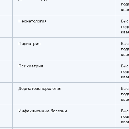
под
ква
Неонатология
Выс
под
ква
Пeдиатрия
Выс
под
ква
Психиатрия
Выс
под
ква
Дерматовенерология
Выс
под
ква
Инфекционные болезни
Выс
под
ква