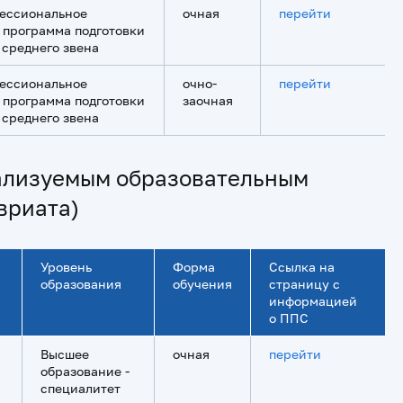
ессиональное
очная
перейти
 программа подготовки
 среднего звена
ессиональное
очно-
перейти
 программа подготовки
заочная
 среднего звена
еализуемым образовательным
вриата)
Уровень
Форма
Ссылка на
образования
обучения
страницу с
информацией
о ППС
Высшее
очная
перейти
образование -
специалитет