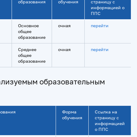
образования
обучения
страницу с
информацией о
ППС
Основное
очная
перейти
общее
образование
Среднее
очная
перейти
общее
образование
еализуемым образовательным
зования
Форма
Ссылка на
обучения
страницу с
информацией
о ППС