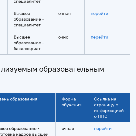
специалитет
Высшее
очная
перейти
образование -
специалитет
Высшее
очно
перейти
образование -
бакалавриат
еализуемым образовательным
вень образования
Форма
Ссылка на
обучения
страницу с
информацией
о ППС
шее образование -
очная
перейти
готовка кадров высшей