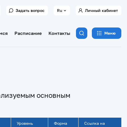
Задать вопрос
Ru
Личный кабинет
мся
Расписание
Контакты
Меню
еализуемым основным
Уровень
Форма
Ссылка на