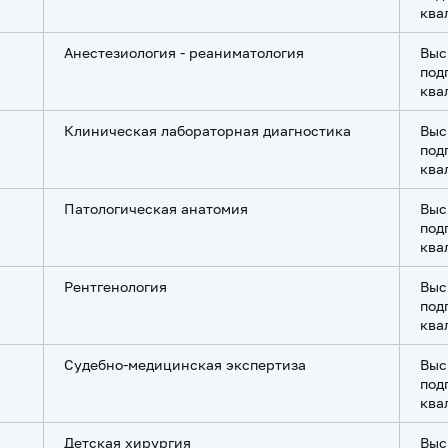
ква
Анестезиология - реаниматология
Выс
под
ква
Клиническая лабораторная диагностика
Выс
под
ква
Патологическая анатомия
Выс
под
ква
Рeнтгенология
Выс
под
ква
Судебно-медицинская экспертиза
Выс
под
ква
Детская хирургия
Выс