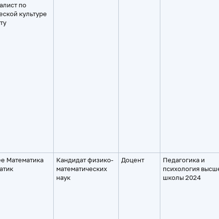
алист по
еской культуре
ту
е Математика
Кандидат физико-
Доцент
Педагогика и
атик
математических
психология высш
наук
школы 2024