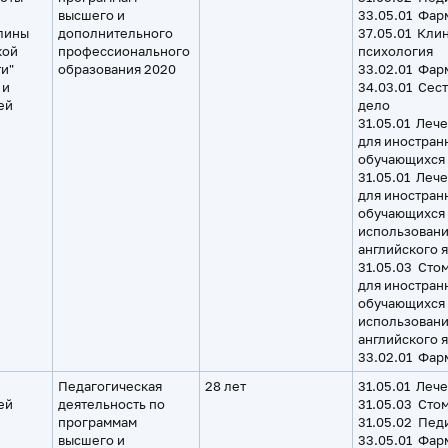
высшего и
33.05.01 Фар
лины
дополнительного
37.05.01 Кли
кой
профессионального
психология
и"
образования 2020
33.02.01 Фар
 и
34.03.01 Сес
ей
дело
31.05.01 Леч
для иностран
обучающихся
31.05.01 Леч
для иностран
обучающихся 
использован
английского 
31.05.03 Сто
для иностран
обучающихся 
использован
английского 
33.02.01 Фар
Педагогическая
28 лет
31.05.01 Леч
ей
деятельность по
31.05.03 Сто
программам
31.05.02 Пед
высшего и
33.05.01 Фар