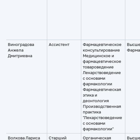
Виноградова
Ассистент
Фармацевтическое
Высше
Анжела
консультирование
Фарма
Дмитриевна
Медицинское и
фармацевтическое
товароведение
Лекарствоведение
с основами
фармакологии
Фармацевтическая
этика и
деонтология
Производственная
практика
"Лекарствоведение
с основами
фармакологии"
Волкова Лариса
Старший
Органическая
Высше