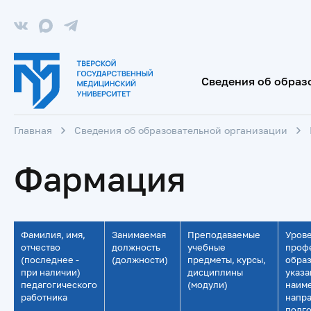
Сведения об образ
Главная
Сведения об образовательной организации
Фармация
Фамилия, имя,
Занимаемая
Преподаваемые
Урове
отчество
должность
учебные
проф
(последнее -
(должности)
предметы, курсы,
образ
при наличии)
дисциплины
указ
педагогического
(модули)
наим
работника
напр
подго