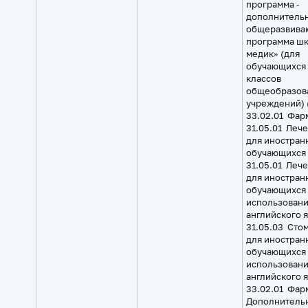
программа ‑
дополнитель
общеразвива
программа ш
медик» (для
обучающихся 
классов
общеобразов
учреждений) 
33.02.01 Фар
31.05.01 Леч
для иностран
обучающихся
31.05.01 Леч
для иностран
обучающихся 
использован
английского 
31.05.03 Сто
для иностран
обучающихся 
использован
английского 
33.02.01 Фар
Дополнитель