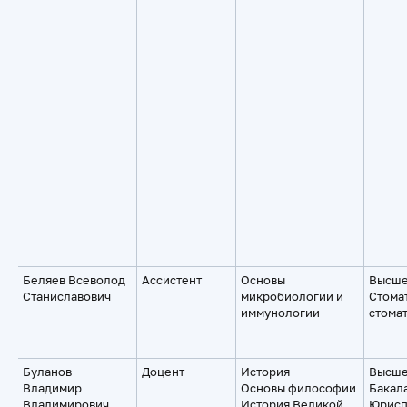
Беляев Всеволод
Ассистент
Основы
Высше
Станиславович
микробиологии и
Стома
иммунологии
стома
Буланов
Доцент
История
Высше
Владимир
Основы философии
Бакал
Владимирович
История Великой
Юрисп