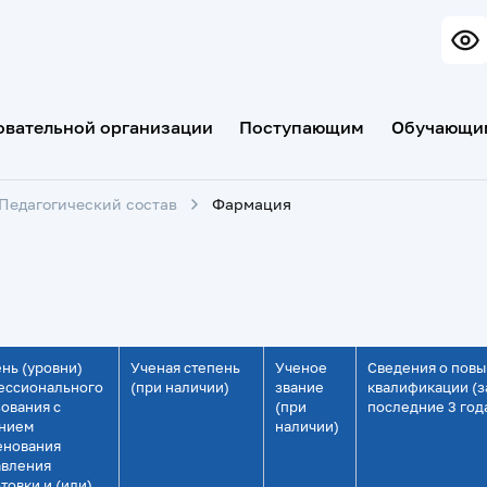
овательной организации
Поступающим
Обучающи
Педагогический состав
Фармация
нь (уровни)
Ученая степень
Ученое
Сведения о пов
ессионального
(при наличии)
звание
квалификации (з
ования с
(при
последние 3 год
анием
наличии)
енования
авления
товки и (или)