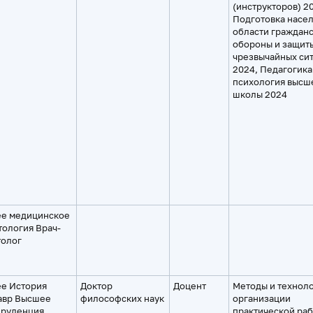
(инструкторов) 2
Подготовка насел
области граждан
обороны и защиты
чрезвычайных си
2024, Педагогика
психология высш
школы 2024
е медицинское
тология Врач-
толог
е История
Доктор
Доцент
Методы и технол
авр Высшее
философских наук
организации
руденция
практической ра