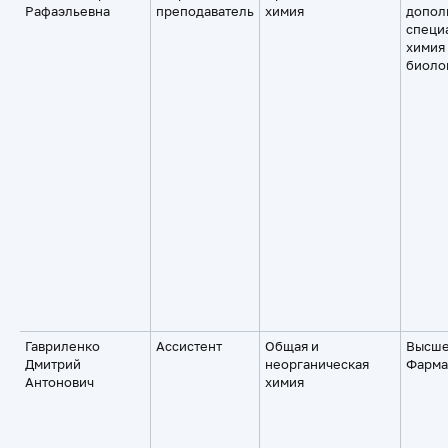
Рафаэльевна
преподаватель
химия
допол
специ
химия
биоло
Гавриленко
Ассистент
Общая и
Высше
Дмитрий
неорганическая
Фарма
Антонович
химия