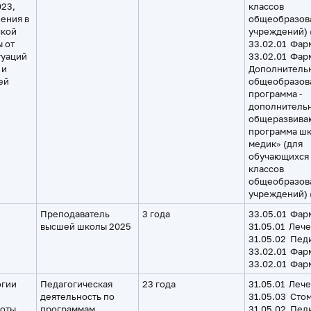
023,
классов
ения в
общеобразов
ской
учреждений) 
 от
33.02.01 Фар
туаций
33.02.01 Фар
 и
Дополнитель
ей
общеобразов
программа ‑
дополнитель
общеразвива
программа ш
медик» (для
обучающихся 
классов
общеобразов
учреждений) 
Преподаватель
3 года
33.05.01 Фар
высшей школы 2025
31.05.01 Леч
31.05.02 Пед
33.02.01 Фар
33.02.01 Фар
огии
Педагогическая
23 года
31.05.01 Леч
деятельность по
31.05.03 Сто
боты
программам
31.05.02 Пед