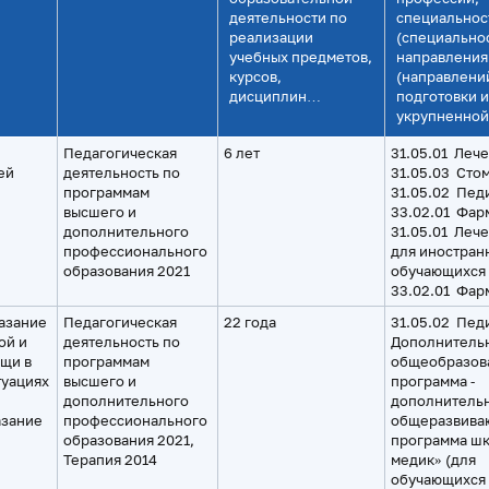
деятельности по
специальнос
реализации
(специальнос
учебных предметов,
направления
курсов,
(направлени
дисциплин…
подготовки 
укрупненно
Педагогическая
6 лет
31.05.01 Леч
ей
деятельность по
31.05.03 Сто
программам
31.05.02 Пед
высшего и
33.02.01 Фар
дополнительного
31.05.01 Леч
профессионального
для иностран
образования 2021
обучающихся
33.02.01 Фар
азание
Педагогическая
22 года
31.05.02 Пед
ой и
деятельность по
Дополнитель
щи в
программам
общеобразов
туациях
высшего и
программа ‑
дополнительного
дополнитель
азание
профессионального
общеразвива
образования 2021,
программа ш
Терапия 2014
медик» (для
обучающихся 