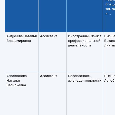
специ
том ч
и…
Андреева Наталья
Ассистент
Иностранный язык в
Высше
Владимировна
профессиональной
Бакал
деятельности
Лингв
Аполлонова
Ассистент
Безопасность
Высше
Наталья
жизнедеятельности
Лечеб
Васильевна