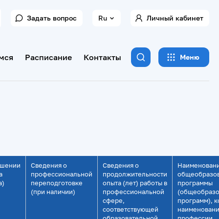
Задать вопрос
Ru
Личный кабинет
мся
Расписание
Контакты
Меню
ышении
Сведения о
Сведения о
Наименован
а
профессиональной
продолжительности
общеобразо
а)
переподготовке
опыта (лет) работы в
программы
(при наличии)
профессиональной
(общеобразо
сфере,
программ), к
соответствующей
наименован
образовательной
профессии,