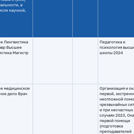
альности, в
исле научной,
е Лингвистика
Педагогика и
авр Высшее
психология высш
истика Магистр
школы 2024
е медицинское
Организация и ок
ное дело Врач
первой, экстренн
неотложной помо
чрезвычайных си
и при несчастных
случаях 2023, Ок
первой помощи
(подготовка
преподавателей