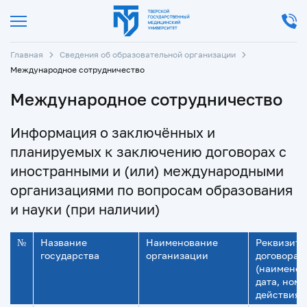
Главная
Сведения об образовательной организации
Международное сотрудничество
Международное сотрудничество
Информация о заключённых и
планируемых к заключению договорах с
иностранными и (или) международными
организациями по вопросам образования
и науки (при наличии)
№
Название
Наименование
Реквизиты
государства
организации
договора
(наименов
дата, номе
действия)