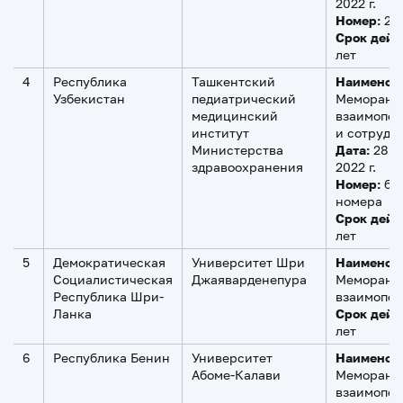
2022 г.
Номер:
27
Срок дейс
лет
4
Республика
Ташкентский
Наименов
Узбекистан
педиатрический
Меморанд
медицинский
взаимопо
институт
и сотрудн
Министерства
Дата:
28 ф
здравоохранения
2022 г.
Номер:
бе
номера
Срок дейс
лет
5
Демократическая
Университет Шри
Наименов
Социалистическая
Джаяварденепура
Меморанд
Республика Шри-
взаимопо
Ланка
Срок дейс
лет
6
Республика Бенин
Университет
Наименов
Абоме-Калави
Меморанд
взаимопо