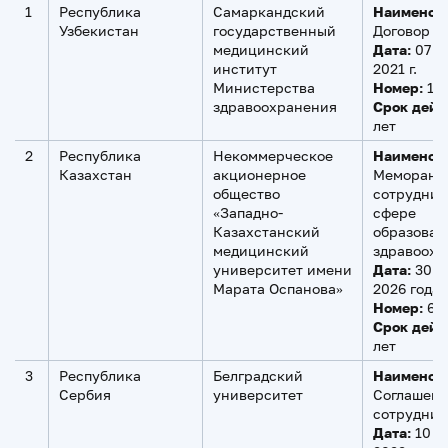
1
Республика
Самаркандский
Наименов
Узбекистан
государственный
Договор
медицинский
Дата:
07 а
институт
2021 г.
Министерства
Номер:
12
здравоохранения
Срок дейс
лет
2
Республика
Некоммерческое
Наименов
Казахстан
акционерное
Меморанд
общество
сотруднич
«Западно-
сфере
Казахстанский
образован
медицинский
здравоохр
университет имени
Дата:
30 м
Марата Оспанова»
2026 года
Номер:
63
Срок дейс
лет
3
Республика
Белградский
Наименов
Сербия
университет
Соглашени
сотруднич
Дата:
10 а