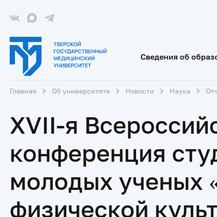
Сведения об образ
Главная
Об университете
Новости
Наука
От
XVII-я Всероссий
конференция студ
молодых ученых 
физической культ