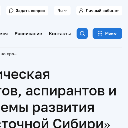
Задать вопрос
Ru
Личный кабинет
мся
Расписание
Контакты
Меню
XVII-я Всероссийская научно-практическая конференция студентов, магистрантов, аспирантов и молодых ученых «Актуальные проблемы развития физической культуры и спорта в Восточной Сибири»
ическая
ов, аспирантов и
лемы развития
сточной Сибири»