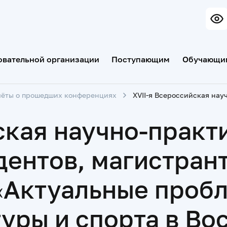
овательной организации
Поступающим
Обучающи
чёты о прошедших конференциях
ская научно-практ
ентов, магистрант
«Актуальные проб
уры и спорта в Во