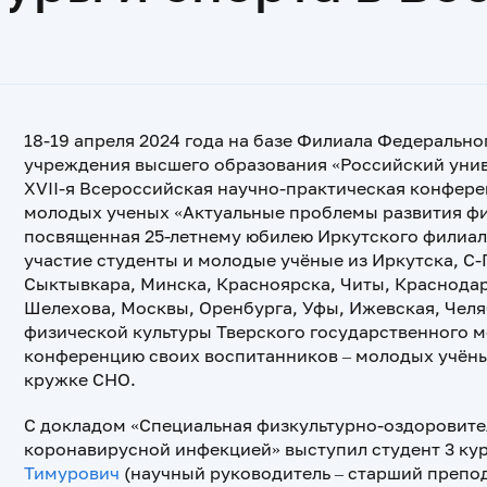
18-19 апреля 2024 года на базе Филиала Федеральн
учреждения высшего образования «Российский унив
XVII-я Всероссийская научно-практическая конфере
молодых ученых «Актуальные проблемы развития фи
посвященная 25-летнему юбилею Иркутского филиа
участие студенты и молодые учёные из Иркутска, С-П
Сыктывкара, Минска, Красноярска, Читы, Краснода
Шелехова, Москвы, Оренбурга, Уфы, Ижевская, Челя
физической культуры Тверского государственного м
конференцию своих воспитанников – молодых учёны
кружке СНО.
С докладом «Специальная физкультурно-оздоровите
коронавирусной инфекцией» выступил студент 3 ку
Тимурович
(научный руководитель – старший препод