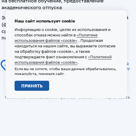
на бесплатное обучение, предоставление
академического отпуска
Экзамен по допуску к осуществлению медицинской
Наш сайт использует cookie
(фармацевтической) деятельности на должностях
Информацию о cookie, целях их использования и
среднего медицинского (фармацевтического)
способах отказа можно найти в
«Политике
персонала
использования файлов «cookie»
. Продолжая
находиться на нашем сайте, вы выражаете согласие
на обработку файлов «cookie», а также
подтверждаете факт ознакомления с
«Политикой
использования файлов «cookie»
.
Если вы не хотите, чтобы ваши данные обрабатывались,
пожалуйста, покиньте сайт.
ПРИНЯТЬ
Политика использования файлов «cookie»
Карта сайта