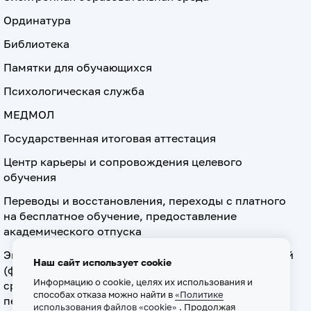
Ординатура
Библиотека
Памятки для обучающихся
Психологическая служба
МЕДМОЛ
Государственная итоговая аттестация
Центр карьеры и сопровождения целевого
обучения
Переводы и восстановления, переходы с платного
на бесплатное обучение, предоставление
академического отпуска
Экзамен по допуску к осуществлению медицинской
Наш сайт использует cookie
(фармацевтической) деятельности на должностях
Информацию о cookie, целях их использования и
среднего медицинского (фармацевтического)
способах отказа можно найти в
«Политике
персонала
использования файлов «cookie»
. Продолжая