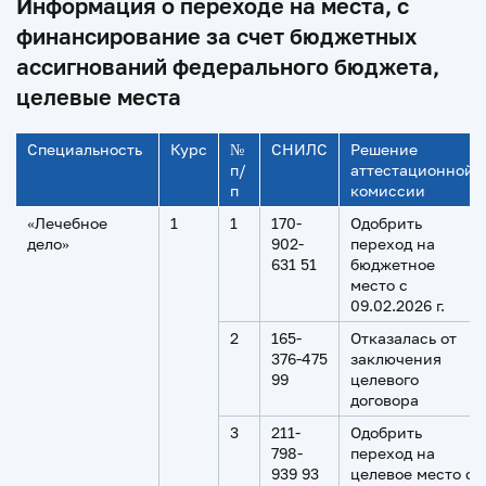
Информация о переходе на места, с
финансирование за счет бюджетных
ассигнований федерального бюджета,
целевые места
Специальность
Курс
№
СНИЛС
Решение
п/
аттестационной
п
комиссии
«Лечебное
1
1
170-
Одобрить
дело»
902-
переход на
631 51
бюджетное
место с
09.02.2026 г.
2
165-
Отказалась от
376-475
заключения
99
целевого
договора
3
211-
Одобрить
798-
переход на
939 93
целевое место с