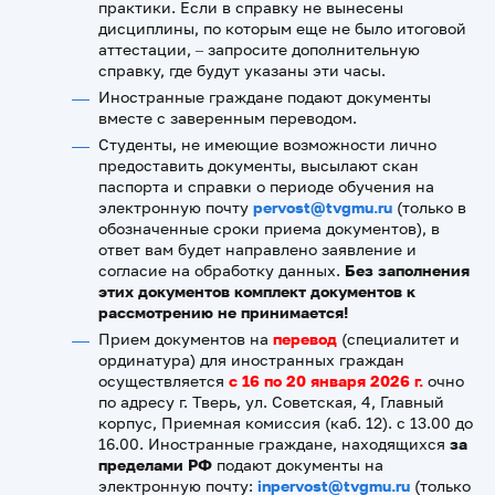
практики. Если в справку не вынесены
дисциплины, по которым еще не было итоговой
аттестации, – запросите дополнительную
справку, где будут указаны эти часы.
Иностранные граждане подают документы
вместе с заверенным переводом.
Студенты, не имеющие возможности лично
предоставить документы, высылают скан
паспорта и справки о периоде обучения на
электронную почту
pervost
@tvgmu.ru
(только в
обозначенные сроки приема документов), в
ответ вам будет направлено заявление и
согласие на обработку данных.
Без заполнения
этих документов комплект документов к
рассмотрению не принимается!
Прием документов на
перевод
(специалитет и
ординатура) для иностранных граждан
осуществляется
с 16 по 20 января 2026 г.
очно
по адресу г. Тверь, ул. Советская, 4, Главный
корпус, Приемная комиссия (каб. 12). с 13.00 до
16.00. Иностранные граждане, находящихся
за
пределами РФ
подают документы на
электронную почту:
inpervost
@tvgmu.ru
(только