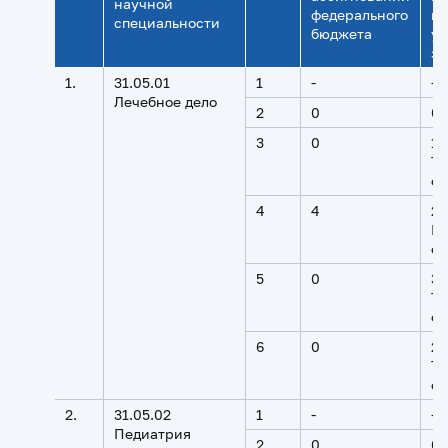
научной
федерального
кв
специальности
бюджета
ук
за
1.
31.05.01
1
-
-
Лечебное дело
2
0
0
3
0
1 
Тв
об
4
4
2 
Мо
об
5
0
3 
Тв
об
6
0
2 
Тв
об
2.
31.05.02
1
-
-
Педиатрия
2
0
0