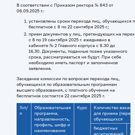
В соответствии с Приказом ректора № 843 от
08.09.2025 г.:
установлены сроки перехода лиц, обучающихся п
бесплатное с 8 по 22 сентября 2025 г.;
прием документов у лиц, претендующих на перехо
с 8 по 19 сентября 2025 г. ежедневно в
кабинете № 2 Главного корпуса с 8.30 до
16.30. Документы, поданные позже указанного
срока, рассматриваться не будут. При себе
необходимо иметь паспорт и заполненное
заявление.
Заседание комиссии по вопросам перехода лиц,
обучающихся по образовательным программам
высшего образования, с платного обучения на
бесплатное состоится 22 сентября 2025 г.
№п/
Образовательная
Курс
Количество вакант
п
программа,
для приема (перево
направленность,
обучающихся
профиль, шифр и
бюджетных
ме
наименование
ассигнований
це