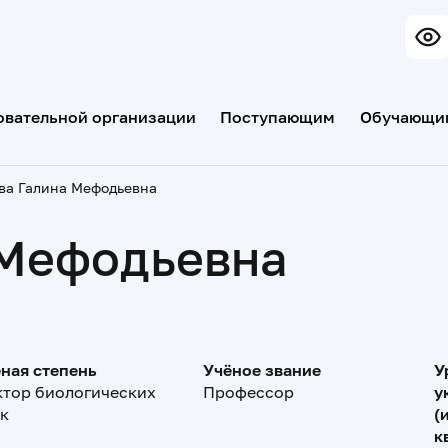
овательной организации
Поступающим
Обучающи
ва Галина Мефодьевна
 Мефодьевна
ная степень
Учёное звание
У
тор биологических
Профессор
у
к
(
к