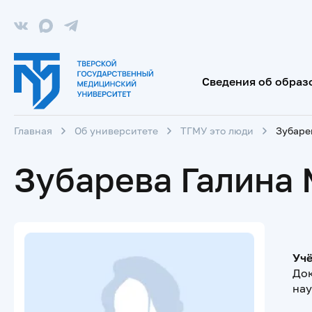
Сведения об образ
Главная
Об университете
ТГМУ это люди
Зубаре
Зубарева Галина
Учё
Док
нау