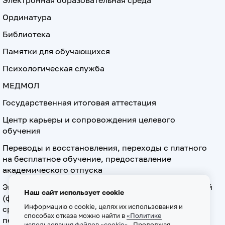
Электронная образовательная среда
Ординатура
Библиотека
Памятки для обучающихся
Психологическая служба
МЕДМОЛ
Государственная итоговая аттестация
Центр карьеры и сопровождения целевого
обучения
Переводы и восстановления, переходы с платного
на бесплатное обучение, предоставление
академического отпуска
Экзамен по допуску к осуществлению медицинской
Наш сайт использует cookie
(фармацевтической) деятельности на должностях
Информацию о cookie, целях их использования и
среднего медицинского (фармацевтического)
способах отказа можно найти в
«Политике
персонала
использования файлов «cookie»
. Продолжая