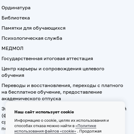
Ординатура
Библиотека
Памятки для обучающихся
Психологическая служба
МЕДМОЛ
Государственная итоговая аттестация
Центр карьеры и сопровождения целевого
обучения
Переводы и восстановления, переходы с платного
на бесплатное обучение, предоставление
академического отпуска
Экзамен по допуску к осуществлению медицинской
Наш сайт использует cookie
(фармацевтической) деятельности на должностях
Информацию о cookie, целях их использования и
среднего медицинского (фармацевтического)
способах отказа можно найти в
«Политике
персонала
использования файлов «cookie»
. Продолжая