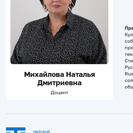
Пре
Кул
соб
про
тек
Сти
Рус
Михайлова Наталья
Rus
com
Дмитриевна
общ
Доцент