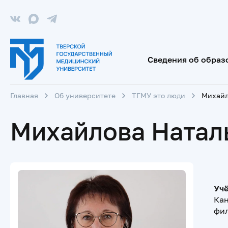
Сведения об образ
Главная
Об университете
ТГМУ это люди
Михайл
Михайлова Натал
Учё
Ка
фил