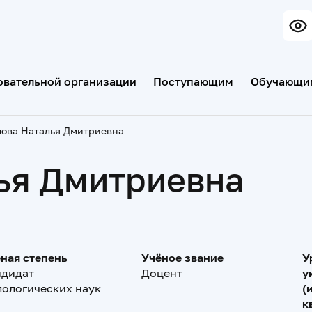
овательной организации
Поступающим
Обучающи
ова Наталья Дмитриевна
ья Дмитриевна
ная степень
Учёное звание
У
ндидат
Доцент
у
ологических наук
(
к