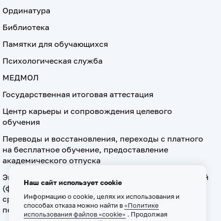
Ординатура
Библиотека
Памятки для обучающихся
Психологическая служба
МЕДМОЛ
Государственная итоговая аттестация
Центр карьеры и сопровождения целевого
обучения
Переводы и восстановления, переходы с платного
на бесплатное обучение, предоставление
академического отпуска
Экзамен по допуску к осуществлению медицинской
Наш сайт использует cookie
(фармацевтической) деятельности на должностях
Информацию о cookie, целях их использования и
среднего медицинского (фармацевтического)
способах отказа можно найти в
«Политике
персонала
использования файлов «cookie»
. Продолжая