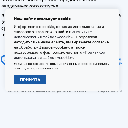
академического отпуска
Экзамен по допуску к осуществлению медицинской
Наш сайт использует cookie
(фармацевтической) деятельности на должностях
Информацию о cookie, целях их использования и
среднего медицинского (фармацевтического)
способах отказа можно найти в
«Политике
персонала
использования файлов «cookie»
. Продолжая
находиться на нашем сайте, вы выражаете согласие
на обработку файлов «cookie», а также
подтверждаете факт ознакомления с
«Политикой
использования файлов «cookie»
.
Если вы не хотите, чтобы ваши данные обрабатывались,
пожалуйста, покиньте сайт.
ПРИНЯТЬ
Политика использования файлов «cookie»
Карта сайта