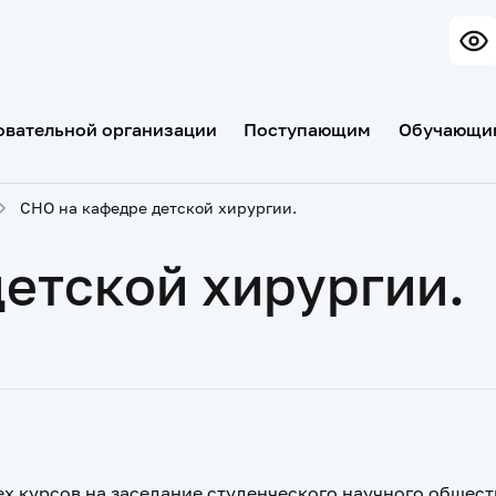
овательной организации
Поступающим
Обучающи
СНО на кафедре детской хирургии.
етской хирургии.
 курсов на заседание студенческого научного общества 