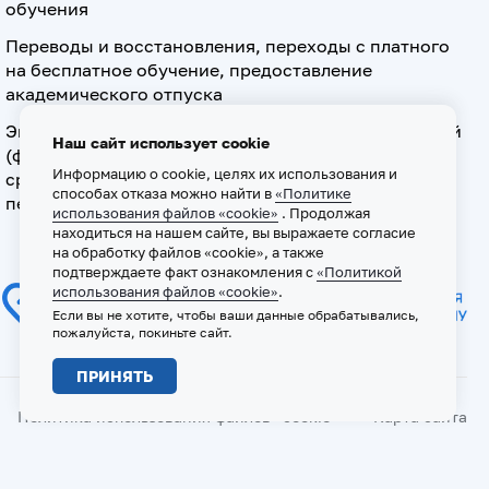
обучения
Переводы и восстановления, переходы с платного
на бесплатное обучение, предоставление
академического отпуска
Экзамен по допуску к осуществлению медицинской
Наш сайт использует cookie
(фармацевтической) деятельности на должностях
Информацию о cookie, целях их использования и
среднего медицинского (фармацевтического)
способах отказа можно найти в
«Политике
персонала
использования файлов «cookie»
. Продолжая
находиться на нашем сайте, вы выражаете согласие
на обработку файлов «cookie», а также
подтверждаете факт ознакомления с
«Политикой
использования файлов «cookie»
.
Если вы не хотите, чтобы ваши данные обрабатывались,
пожалуйста, покиньте сайт.
ПРИНЯТЬ
Политика использования файлов «cookie»
Карта сайта