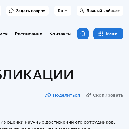
Задать вопрос
Ru
Личный кабинет
мся
Расписание
Контакты
Меню
УБЛИКАЦИИ
Поделиться
Скопировать
 из оценки научных достижений его сотрудников.
имым индикатором результативности и