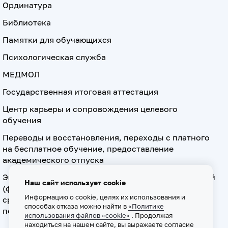
Ординатура
Библиотека
Памятки для обучающихся
Психологическая служба
МЕДМОЛ
Государственная итоговая аттестация
Центр карьеры и сопровождения целевого
обучения
Переводы и восстановления, переходы с платного
на бесплатное обучение, предоставление
академического отпуска
Экзамен по допуску к осуществлению медицинской
Наш сайт использует cookie
(фармацевтической) деятельности на должностях
Информацию о cookie, целях их использования и
среднего медицинского (фармацевтического)
способах отказа можно найти в
«Политике
персонала
использования файлов «cookie»
. Продолжая
находиться на нашем сайте, вы выражаете согласие