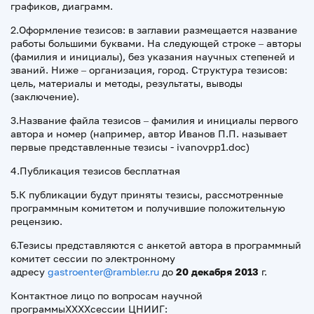
графиков, диаграмм.
2.Оформление тезисов: в заглавии размещается название
работы большими буквами. На следующей строке – авторы
(фамилия и инициалы), без указания научных степеней и
званий. Ниже – организация, город. Структура тезисов:
цель, материалы и методы, результаты, выводы
(заключение).
3.Название файла тезисов – фамилия и инициалы первого
автора и номер (например, автор Иванов П.П. называет
первые представленные тезисы - ivanovpp1.doc)
4.Публикация тезисов бесплатная
5.К публикации будут приняты тезисы, рассмотренные
программным комитетом и получившие положительную
рецензию.
6.Тезисы представляются с анкетой автора в программный
комитет сессии по электронному
адресу
gastroenter@rambler.ru
до
20 декабря 2013
г.
Контактное лицо по вопросам научной
программы
XXXX
сессии ЦНИИГ: