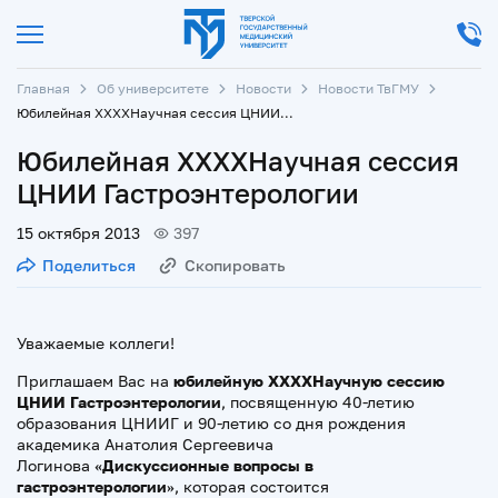
Главная
Об университете
Новости
Новости ТвГМУ
Юбилейная XXXXНаучная сессия ЦНИИ Гастроэнтерологии
Юбилейная XXXXНаучная сессия
ЦНИИ Гастроэнтерологии
15 октября 2013
397
Поделиться
Скопировать
Уважаемые коллеги!
Приглашаем Вас на
юбилейную
XXXX
Научную сессию
ЦНИИ Гастроэнтерологии
, посвященную 40-летию
образования ЦНИИГ и 90-летию со дня рождения
академика Анатолия Сергеевича
Логинова
«Дискуссионные вопросы в
гастроэнтерологии»
, которая состоится