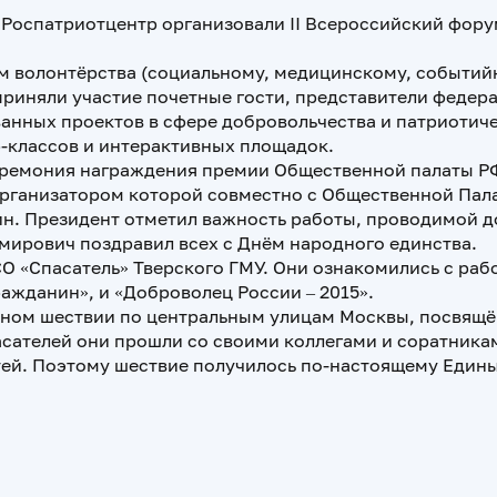
оспатриотцентр организовали II Всероссийский форум
 волонтёрства (социальному, медицинскому, событийн
приняли участие почетные гости, представители федера
анных проектов в сфере добровольчества и патриотич
р-классов и интерактивных площадок.
ремония награждения премии Общественной палаты РФ 
организатором которой совместно с Общественной Пал
н. Президент отметил важность работы, проводимой д
мирович поздравил всех с Днём народного единства.
 «Спасатель» Тверского ГМУ. Они ознакомились с рабо
ажданин», и «Доброволец России – 2015».
чном шествии по центральным улицам Москвы, посвящё
сателей они прошли со своими коллегами и соратника
тей. Поэтому шествие получилось по-настоящему Едины