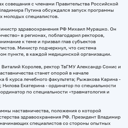
ках совещания с членами Правительства Российской
Владимира Путина обсуждался запуск программы
их молодых специалистов.
Министр здравоохранения РФ Михаил Мурашко. Он
ичество» в регионах, поблагодарил ректоров,
нимание к теме и призвал глав субъектов
истов. Министр подчеркнул, что система
ом пункте, в каждой медицинской организации.
 Виталий Королев, ректор ТвГМУ Александр Сонис и
наставничества станет опорой в начале
а 6 курса лечебного факультета; Рыжакова Карина -
 Нилова Екатерина - ординатор по специальности
- ординатор по специальности «травматология и
аммы наставничества, положения о которой
стерства здравоохранения РФ. Президент Владимир
 начинающих специалистов со стороны опытных