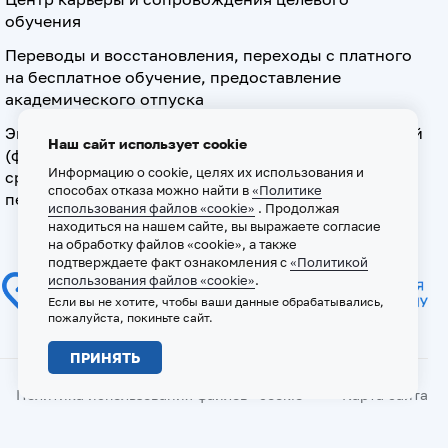
обучения
Переводы и восстановления, переходы с платного
на бесплатное обучение, предоставление
академического отпуска
Экзамен по допуску к осуществлению медицинской
Наш сайт использует cookie
(фармацевтической) деятельности на должностях
Информацию о cookie, целях их использования и
среднего медицинского (фармацевтического)
способах отказа можно найти в
«Политике
персонала
использования файлов «cookie»
. Продолжая
находиться на нашем сайте, вы выражаете согласие
на обработку файлов «cookie», а также
подтверждаете факт ознакомления с
«Политикой
использования файлов «cookie»
.
Если вы не хотите, чтобы ваши данные обрабатывались,
пожалуйста, покиньте сайт.
ПРИНЯТЬ
Политика использования файлов «cookie»
Карта сайта