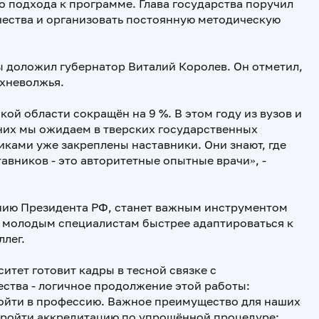
о подхода к программе. Глава государства поручил
ества и организовать постоянную методическую
ы доложил губернатор Виталий Королев. Он отметил,
рхневолжья.
ой области сокращён на 9 %. В этом году из вузов и
них мы ожидаем в тверских государственных
иками уже закреплены наставники. Они знают, где
авников - это авторитетные опытные врачи», -
нию Президента РФ, станет важным инструментом
я молодым специалистам быстрее адаптироваться к
ллег.
итет готовит кадры в тесной связке с
ства - логичное продолжение этой работы:
ойти в профессию. Важное преимущество для наших
 пройти аккредитацию по упрощённой процедуре: