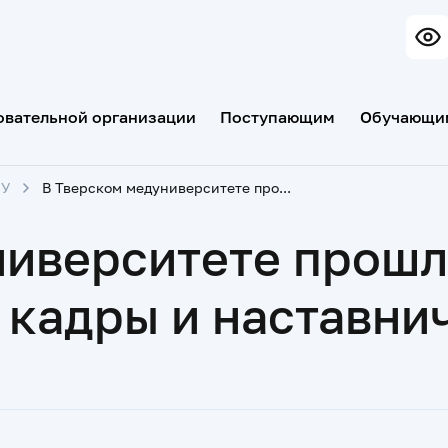
овательной организации
Поступающим
Обучающи
МУ
В Тверском медуниверситете прошла прямая линия с Президентом РФ: кадры и наставничество
ниверситете прошл
 кадры и наставни