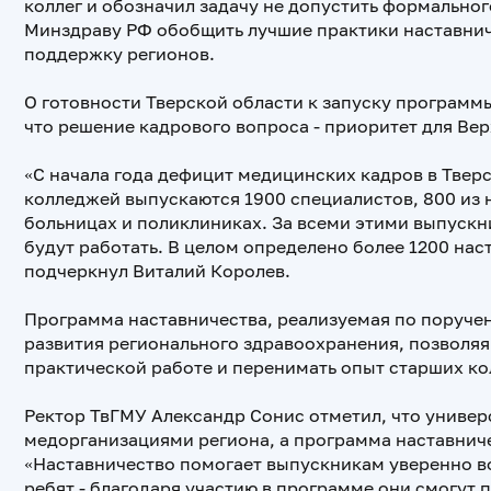
коллег и обозначил задачу не допустить формальног
Минздраву РФ обобщить лучшие практики наставнич
поддержку регионов.
О готовности Тверской области к запуску программ
что решение кадрового вопроса - приоритет для Ве
«С начала года дефицит медицинских кадров в Тверск
колледжей выпускаются 1900 специалистов, 800 из 
больницах и поликлиниках. За всеми этими выпускн
будут работать. В целом определено более 1200 наст
подчеркнул Виталий Королев.
Программа наставничества, реализуемая по поруче
развития регионального здравоохранения, позволя
практической работе и перенимать опыт старших ко
Ректор ТвГМУ Александр Сонис отметил, что универс
медорганизациями региона, а программа наставниче
«Наставничество помогает выпускникам уверенно в
ребят - благодаря участию в программе они смогут