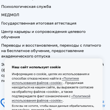
Психологическая служба
МЕДМОЛ
Государственная итоговая аттестация
Центр карьеры и сопровождения целевого
обучения
Переводы и восстановления, переходы с платного
на бесплатное обучение, предоставление
академического отпуска
Экзамен по допуску к осуществлению медицинской
Наш сайт использует cookie
(фармацевтической) деятельности на должностях
Информацию о cookie, целях их использования и
среднего медицинского (фармацевтического)
способах отказа можно найти в
«Политике
персонала
использования файлов «cookie»
. Продолжая
находиться на нашем сайте, вы выражаете согласие
на обработку файлов «cookie», а также
подтверждаете факт ознакомления с
«Политикой
использования файлов «cookie»
.
Если вы не хотите, чтобы ваши данные обрабатывались,
пожалуйста, покиньте сайт.