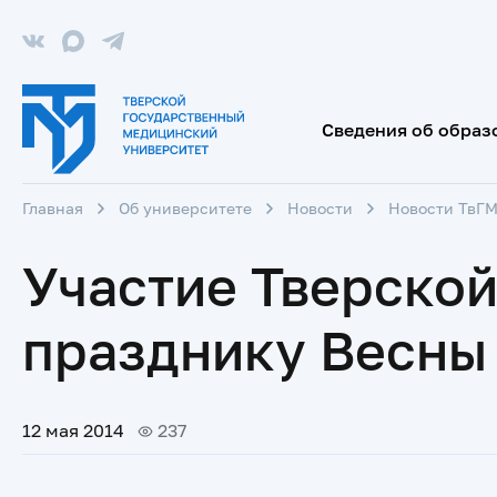
Сведения об образ
Главная
Об университете
Новости
Новости ТвГ
Участие Тверско
празднику Весны 
12 мая 2014
237