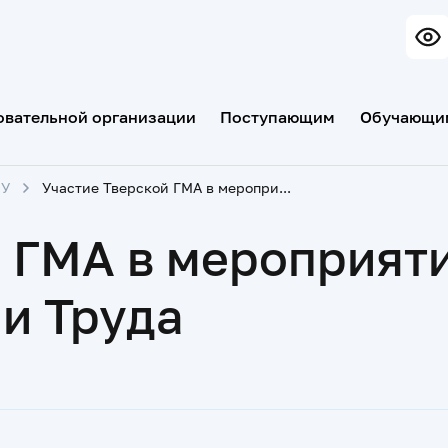
овательной организации
Поступающим
Обучающи
МУ
Участие Тверской ГМА в мероприятиях, посвящённых празднику Весны и Труда
й ГМА в мероприят
и Труда