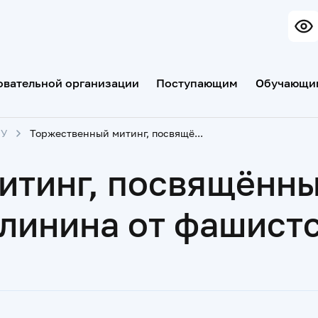
овательной организации
Поступающим
Обучающи
МУ
Торжественный митинг, посвящённый 76-й годовщине освобождения Калинина от фашистских захватчиков
итинг, посвящённы
линина от фашистс