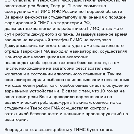
акватории рек Волга, Тверца, Тьмака совместно
ссотрудниками ГИМС МЧС России по Тверской области.
За время дежурства студентыполучили знания о порядке
формирований ГИМС на территории РФ,
должностныхполномочиях работников ГИМС, а так же о
сути работы дежурного экипажа. Завышеуказанное время
звонков на дежурный телефон ГИМС не поступало.
Дежурныеэкипажи вместе со студентами спасательного
отряда Тверской ГМА выходил наакваторию, осуществлял
мониторинг находящихся на акватории
плавсредств,соблюдение техники безопасности, в том
числе, нахождение на акватории безспасательных
жилетов и в состоянии алкогольного опьянения. Так же
экипажипроверяли рыбаков на использование незаконных
методов ловли рыбы, как торыболовные снасти, оглушение
взрывными устройствами. В связи с тем, что 10-гомая на
акватории реки Волги проходили соревнования по
академической гребле,дежурный экипаж совместно со
студентами Тверской ГМА осуществлял контроль
затехникой безопасности и наличием правонарушений на
акватории.
Впереди лето, а значит,работы у ГИМС будет много.