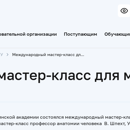
овательной организации
Поступающим
Обучающи
МУ
Международный мастер-класс для молодых ученых
астер-класс для 
цинской
академии состоялся международный
мастер-кл
стер-класс профессор анатомии человека В. Шпехт, У