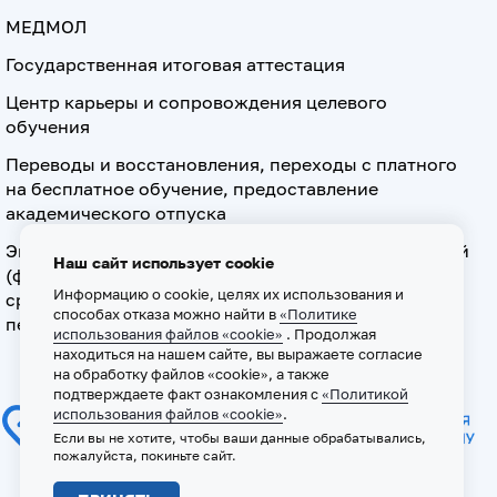
МЕДМОЛ
Государственная итоговая аттестация
Центр карьеры и сопровождения целевого
обучения
Переводы и восстановления, переходы с платного
на бесплатное обучение, предоставление
академического отпуска
Экзамен по допуску к осуществлению медицинской
Наш сайт использует cookie
(фармацевтической) деятельности на должностях
Информацию о cookie, целях их использования и
среднего медицинского (фармацевтического)
способах отказа можно найти в
«Политике
персонала
использования файлов «cookie»
. Продолжая
находиться на нашем сайте, вы выражаете согласие
на обработку файлов «cookie», а также
подтверждаете факт ознакомления с
«Политикой
использования файлов «cookie»
.
Если вы не хотите, чтобы ваши данные обрабатывались,
пожалуйста, покиньте сайт.