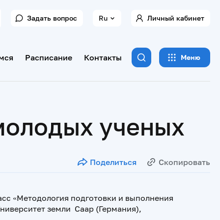
Задать вопрос
Ru
Личный кабинет
мся
Расписание
Контакты
Меню
молодых ученых
Поделиться
Скопировать
асс «Методология подготовки и
выполнения
ниверситет земли Саар (Германия),