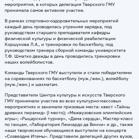
мероприятия, в которых делегация Тверского ГМУ
принимала самое активное участие.
В рамках спортивно-оздоровительных мероприятий
каждый день проводилась утренняя зарядка, под
руководством старшего преподавателя кафедры
физической культуры и физической реабилитации
Коршунова Л.А., и тренировки по баскетболу, под
руководством тренера сборной команды университета
Т.Ф. Шматко дважды в день проводились тренировки
наших волейболистов.
Команды Тверского ГМУ выступили и стали победителями
на соревнованиях по баскетболу (муж./жен.), волейболу
(муж./жен.) и шахматам.
Представители Центра культуры и искусств Тверского
ГМУ принимали участие во всех культурно-массовых
мероприятиях и занимали призовые места: квест «Тайны
древних пирамид» (I место); «Межвузовские олимпийские
игры»; «Рыцарский турнир», «Дама сердца», Мастер-класс
по танцам, «Лаборатория Леонардо да Винчи» и др., также
наши творческие обучающиеся выступили на концерте
«Созвездие Итемы». Представили делегаций других вузов,