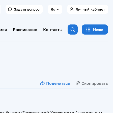
Задать вопрос
Ru
Личный кабинет
мся
Расписание
Контакты
Меню
Поделиться
Скопировать
а России (Сеченовский Университет) совместно с