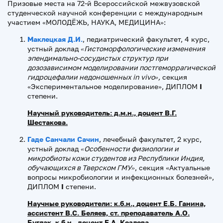
Призовые места на 72-й Всероссийской межвузовской
студенческой научной конференции с международным
участием «МОЛОДЁЖЬ, НАУКА, МЕДИЦИНА»:
Маклецкая Д.И.
, педиатрический факультет, 4 курс,
устный доклад
«Гистоморфологические изменения
эпендимально-сосудистых структур при
дозозависимом моделировании постгеморрагической
гидроцефалии недоношенных in vivo»,
секция
«Экспериментальное моделирование», ДИПЛОМ
I
степени.
Научный руководитель: д.м.н., доцент В.Г.
Шестакова.
Гаде Санчали Сачин
, лечебный факультет, 2 курс,
устный доклад
«Особенности физиологии и
микробиоты кожи студентов из Республики Индия,
обучающихся в Тверском ГМУ»
, секция «Актуальные
вопросы микробиологии и инфекционных болезней»,
ДИПЛОМ
I
степени.
Научные руководители: к.б.н., доцент Е.Б. Ганина,
ассистент В.С. Беляев, ст. преподаватель А.О.
Буглак, к.б.н., доцент Е.А. Козлова.