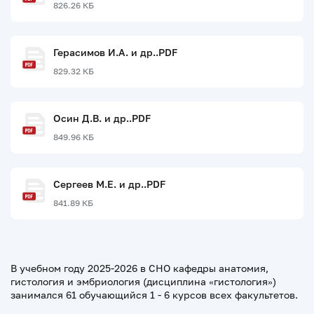
826.26 КБ
Герасимов И.А. и др..PDF
829.32 КБ
Осин Д.В. и др..PDF
849.96 КБ
Сергеев М.Е. и др..PDF
841.89 КБ
В учебном году 2025-2026 в СНО кафедры анатомия,
гистология и эмбриология (дисциплина «гистология»)
занимался 61 обучающийся 1 - 6 курсов всех факультетов.