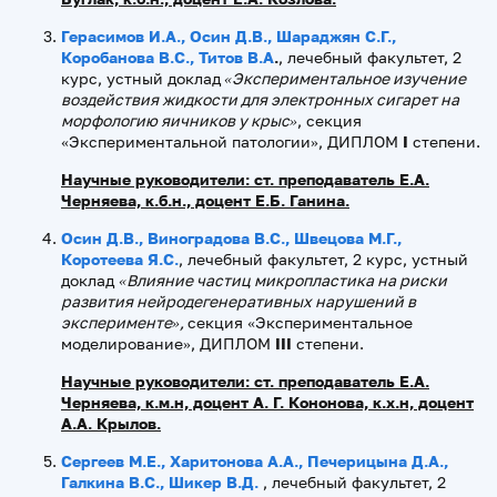
Герасимов И.А., Осин Д.В., Шараджян С.Г.,
Коробанова В.С., Титов В.А
.
, лечебный факультет, 2
курс, устный доклад
«Экспериментальное изучение
воздействия жидкости для электронных сигарет на
морфологию яичников у крыс»
, секция
«Экспериментальной патологии», ДИПЛОМ
I
степени.
Научные руководители: ст. преподаватель Е.А.
Черняева,
к.б.н., доцент Е.Б. Ганина.
Осин Д.В., Виноградова В.С., Швецова М.Г.,
Коротеева Я.С.
, лечебный факультет, 2 курс, устный
доклад
«Влияние частиц микропластика на риски
развития нейродегенеративных нарушений в
эксперименте»,
секция «Экспериментальное
моделирование», ДИПЛОМ
III
степени.
Научные руководители: ст. преподаватель Е.А.
Черняева, к.м.н, доцент А. Г. Кононова, к.х.н, доцент
А.А. Крылов.
Сергеев М.Е., Харитонова А.А., Печерицына Д.А.,
Галкина В.С., Шикер В.Д.
, лечебный факультет, 2