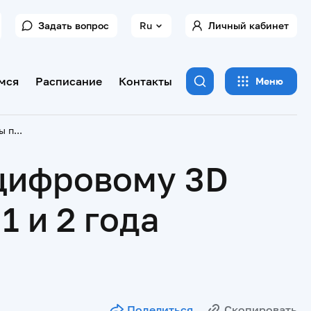
Задать вопрос
Ru
Личный кабинет
мся
Расписание
Контакты
Меню
Названы призеры IV Олимпиады по цифровому 3D моделированию среди ординаторов 1 и 2 года обучения
 цифровому 3D
 и 2 года
Поделиться
Скопировать