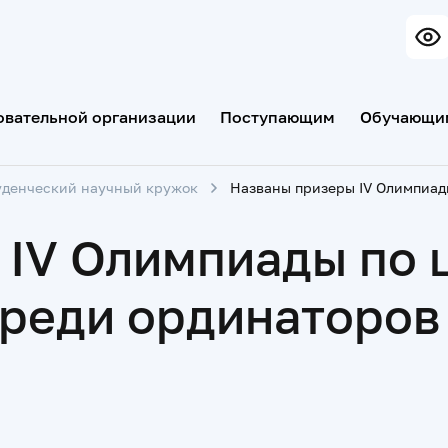
овательной организации
Поступающим
Обучающи
уденческий научный кружок
 IV Олимпиады по
еди ординаторов 1