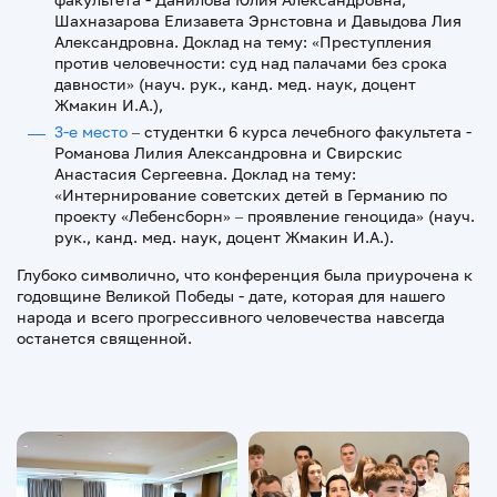
Шахназарова Елизавета Эрнстовна и Давыдова Лия
Александровна. Доклад на тему: «Преступления
против человечности: суд над палачами без срока
давности» (науч. рук., канд. мед. наук, доцент
Жмакин И.А.),
3-е место
– студентки 6 курса лечебного факультета -
Романова Лилия Александровна и Свирскис
Анастасия Сергеевна. Доклад на тему:
«Интернирование советских детей в Германию по
проекту «Лебенсборн» – проявление геноцида» (науч.
рук., канд. мед. наук, доцент Жмакин И.А.).
Глубоко символично, что конференция была приурочена к
годовщине Великой Победы - дате, которая для нашего
народа и всего прогрессивного человечества навсегда
останется священной.