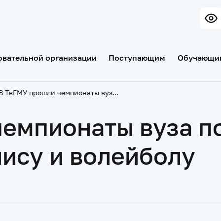
овательной организации
Поступающим
Обучающи
В ТвГМУ прошли чемпионаты вуза по шахматам, настольному теннису и волейболу
чемпионаты вуза п
ису и волейболу