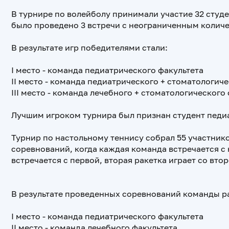
В турнире по волейболу принимали участие 32 студ
было проведено 3 встречи с неограниченным количе
В результате игр победителями стали:
I место - команда педиатрического факультета
II место - команда педиатрического + стоматологич
III место - команда лечебного + стоматологического
Лучшим игроком турнира был признан студент педиа
Турнир по настольному теннису собрал 55 участник
соревнований, когда каждая команда встречается с
встречается с первой, вторая ракетка играет со втор
В результате проведенных соревнований команды 
I место - команда педиатрического факультета
II место - команда лечебного факультета