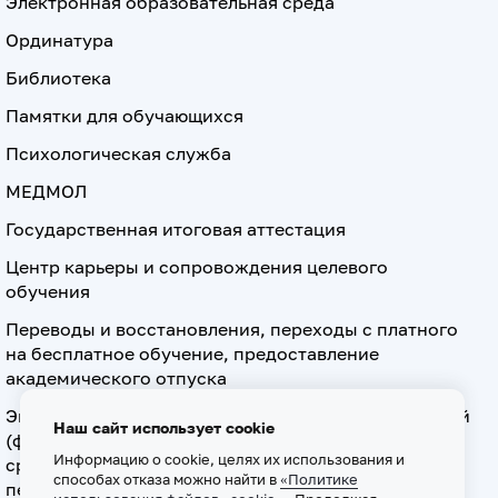
Электронная образовательная среда
Ординатура
Библиотека
Памятки для обучающихся
Психологическая служба
МЕДМОЛ
Государственная итоговая аттестация
Центр карьеры и сопровождения целевого
обучения
Переводы и восстановления, переходы с платного
на бесплатное обучение, предоставление
академического отпуска
Экзамен по допуску к осуществлению медицинской
Наш сайт использует cookie
(фармацевтической) деятельности на должностях
Информацию о cookie, целях их использования и
среднего медицинского (фармацевтического)
способах отказа можно найти в
«Политике
персонала