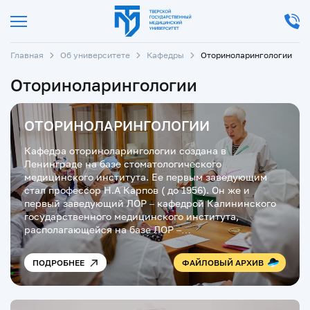
Главная
Об университете
Кафедры
Оториноларингологии
Оториноларингологии
ОТОРИНОЛАРИНГОЛОГИИ
Кафедра оториноларингологии создана в
Ленинграде на базе стоматологического
медицинского института. Ее первым заведующим
стал профессор Н.А Карпов ( до 1956). Он же и
первый заведующий ЛОР – кафедрой Калининского
государственного медицинского института,
располагающейся на базе ЛОР –…
ПОДРОБНЕЕ
ФАЙЛОВЫЙ АРХИВ