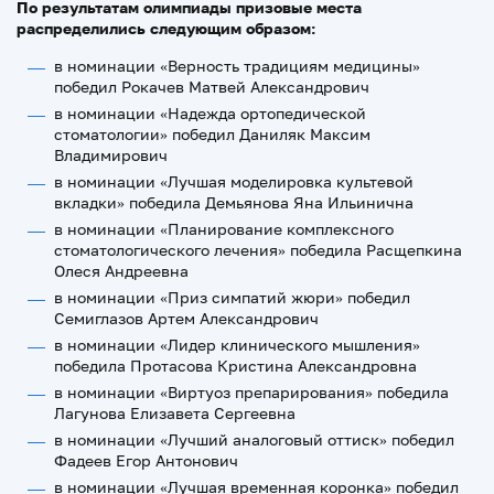
По результатам олимпиады призовые места
распределились следующим образом:
в номинации «Верность традициям медицины»
победил Рокачев Матвей Александрович
в номинации «Надежда ортопедической
стоматологии» победил Даниляк Максим
Владимирович
в номинации «Лучшая моделировка культевой
вкладки» победила Демьянова Яна Ильинична
в номинации «Планирование комплексного
стоматологического лечения» победила Расщепкина
Олеся Андреевна
в номинации «Приз симпатий жюри» победил
Семиглазов Артем Александрович
в номинации «Лидер клинического мышления»
победила Протасова Кристина Александровна
в номинации «Виртуоз препарирования» победила
Лагунова Елизавета Сергеевна
в номинации «Лучший аналоговый оттиск» победил
Фадеев Егор Антонович
в номинации «Лучшая временная коронка» победил