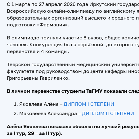
С 1 марта по 27 апреля 2026 года Иркутский госуд
Всероссийскую онлайн-олимпиаду по английскому 
образовательных организаций высшего и среднего 
подготовки «Фармация».
В олимпиаде приняли участие 8 вузов, общее количе
человек. Конкуренция была серьёзной: до второго т
первенстве и 4 команды.
Тверской государственный медицинский университе
факультета под руководством доцента кафедры инос
Григорьевны Гавриленко.
В личном первенстве студенты ТвГМУ показали сле
Яковлева Алёна –
ДИПЛОМ I СТЕПЕНИ
Маковеева Александра –
ДИПЛОМ II СТЕПЕНИ
Алёна Яковлева показала абсолютно лучший результа
за I тур, 29 – за II тур).