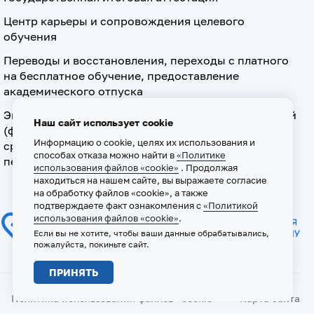
Центр карьеры и сопровождения целевого
обучения
Переводы и восстановления, переходы с платного
на бесплатное обучение, предоставление
академического отпуска
Экзамен по допуску к осуществлению медицинской
Наш сайт использует cookie
(фармацевтической) деятельности на должностях
Информацию о cookie, целях их использования и
среднего медицинского (фармацевтического)
способах отказа можно найти в
«Политике
персонала
использования файлов «cookie»
. Продолжая
находиться на нашем сайте, вы выражаете согласие
на обработку файлов «cookie», а также
подтверждаете факт ознакомления с
«Политикой
использования файлов «cookie»
.
Если вы не хотите, чтобы ваши данные обрабатывались,
пожалуйста, покиньте сайт.
ПРИНЯТЬ
Политика использования файлов «cookie»
Карта сайта