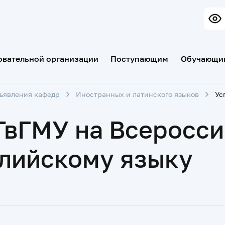
овательной организации
Поступающим
Обучающи
бъявления кафедр
Иностранных и латинского языков
ТвГМУ на Всеросси
глийскому языку