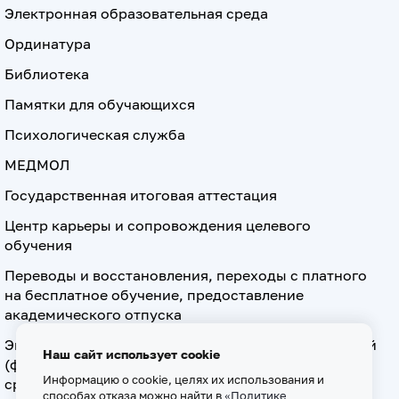
Электронная образовательная среда
Ординатура
Библиотека
Памятки для обучающихся
Психологическая служба
МЕДМОЛ
Государственная итоговая аттестация
Центр карьеры и сопровождения целевого
обучения
Переводы и восстановления, переходы с платного
на бесплатное обучение, предоставление
академического отпуска
Экзамен по допуску к осуществлению медицинской
Наш сайт использует cookie
(фармацевтической) деятельности на должностях
Информацию о cookie, целях их использования и
среднего медицинского (фармацевтического)
способах отказа можно найти в
«Политике