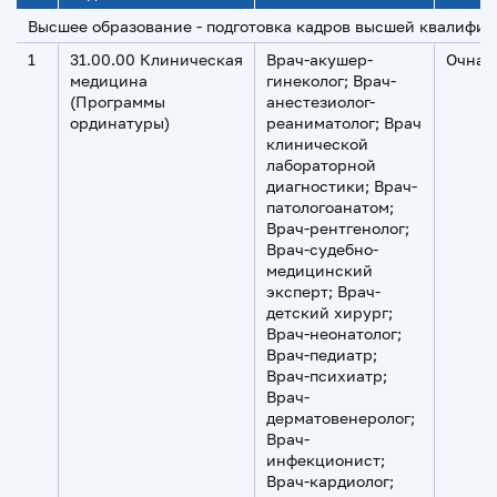
Высшее образование - подготовка кадров высшей квалифик
1
31.00.00 Клиническая
Врач-акушер-
Очная
медицина
гинеколог; Врач-
(Программы
анестезиолог-
ординатуры)
реаниматолог; Врач
клинической
лабораторной
диагностики; Врач-
патологоанатом;
Врач-рентгенолог;
Врач-судебно-
медицинский
эксперт; Врач-
детский хирург;
Врач-неонатолог;
Врач-педиатр;
Врач-психиатр;
Врач-
дерматовенеролог;
Врач-
инфекционист;
Врач-кардиолог;