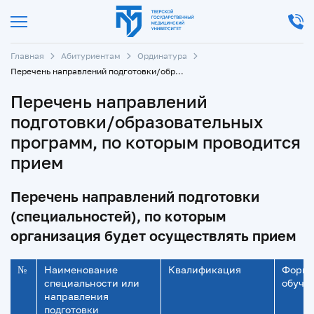
Главная
Абитуриентам
Ординатура
Перечень направлений подготовки/образовательных программ, по которым проводится прием
Перечень направлений
подготовки/образовательных
программ, по которым проводится
прием
Перечень направлений подготовки
(специальностей), по которым
организация будет осуществлять прием
№
Наименование
Квалификация
Форм
специальности или
обуче
направления
подготовки