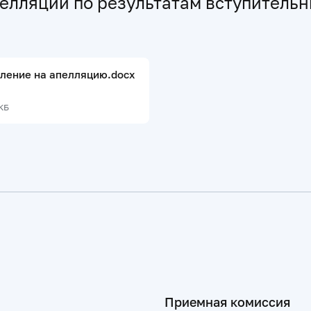
елляций по результатам вступитель
ление на апелляцию.docx
 КБ
Приемная комиссия