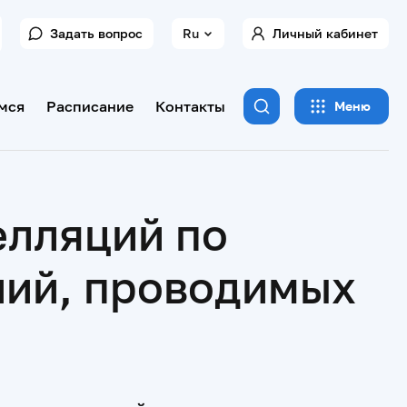
Задать вопрос
Ru
Личный кабинет
мся
Расписание
Контакты
Меню
елляций по
ний, проводимых