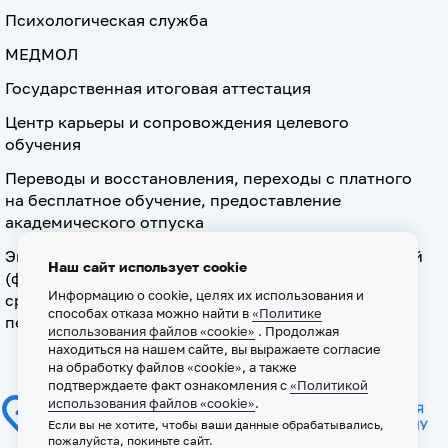
Психологическая служба
МЕДМОЛ
Государственная итоговая аттестация
Центр карьеры и сопровождения целевого
обучения
Переводы и восстановления, переходы с платного
на бесплатное обучение, предоставление
академического отпуска
Экзамен по допуску к осуществлению медицинской
Наш сайт использует cookie
(фармацевтической) деятельности на должностях
Информацию о cookie, целях их использования и
среднего медицинского (фармацевтического)
способах отказа можно найти в
«Политике
персонала
использования файлов «cookie»
. Продолжая
находиться на нашем сайте, вы выражаете согласие
на обработку файлов «cookie», а также
подтверждаете факт ознакомления с
«Политикой
использования файлов «cookie»
.
Если вы не хотите, чтобы ваши данные обрабатывались,
пожалуйста, покиньте сайт.