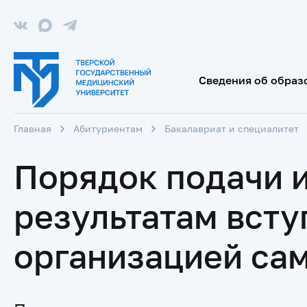
Сведения об образ
Главная
Абитуриентам
Бакалавриат и специалитет
Порядок подачи 
результатам вст
организацией са