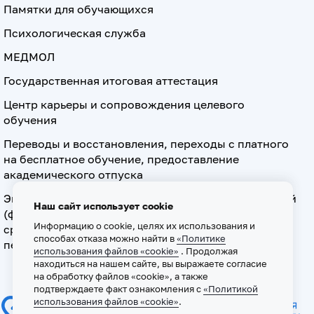
Памятки для обучающихся
Психологическая служба
МЕДМОЛ
Государственная итоговая аттестация
Центр карьеры и сопровождения целевого
обучения
Переводы и восстановления, переходы с платного
на бесплатное обучение, предоставление
академического отпуска
Экзамен по допуску к осуществлению медицинской
Наш сайт использует cookie
(фармацевтической) деятельности на должностях
Информацию о cookie, целях их использования и
среднего медицинского (фармацевтического)
способах отказа можно найти в
«Политике
персонала
использования файлов «cookie»
. Продолжая
находиться на нашем сайте, вы выражаете согласие
на обработку файлов «cookie», а также
подтверждаете факт ознакомления с
«Политикой
использования файлов «cookie»
.