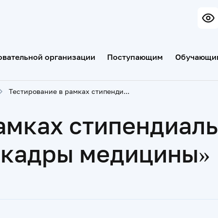
овательной организации
Поступающим
Обучающи
Тестирование в рамках стипендиальной программы «Takeda- золотые кадры медицины»
рамках стипендиал
е кадры медицины»