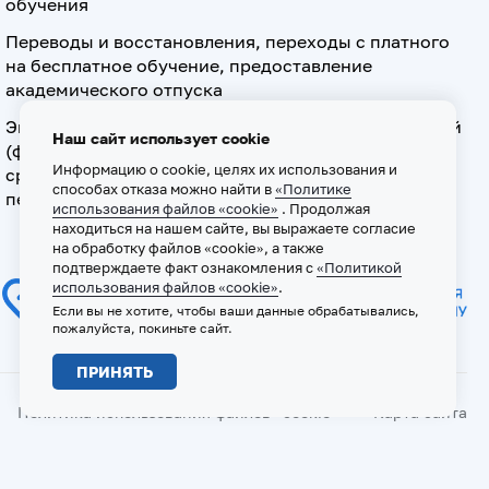
обучения
Переводы и восстановления, переходы с платного
на бесплатное обучение, предоставление
академического отпуска
Экзамен по допуску к осуществлению медицинской
Наш сайт использует cookie
(фармацевтической) деятельности на должностях
Информацию о cookie, целях их использования и
среднего медицинского (фармацевтического)
способах отказа можно найти в
«Политике
персонала
использования файлов «cookie»
. Продолжая
находиться на нашем сайте, вы выражаете согласие
на обработку файлов «cookie», а также
подтверждаете факт ознакомления с
«Политикой
использования файлов «cookie»
.
Если вы не хотите, чтобы ваши данные обрабатывались,
пожалуйста, покиньте сайт.
ПРИНЯТЬ
Политика использования файлов «cookie»
Карта сайта