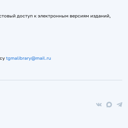
стовый доступ к электронным версиям изданий,
есу
tgmalibrary@mail.ru