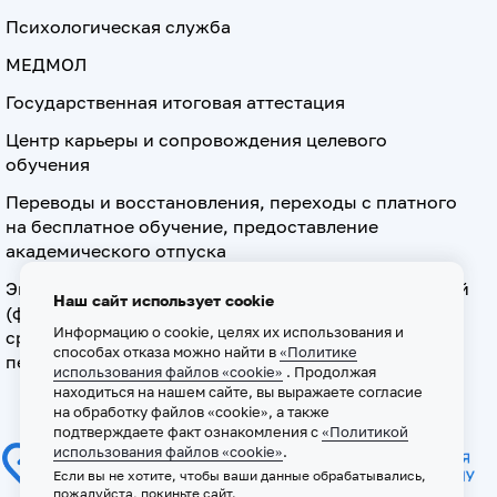
Психологическая служба
МЕДМОЛ
Государственная итоговая аттестация
Центр карьеры и сопровождения целевого
обучения
Переводы и восстановления, переходы с платного
на бесплатное обучение, предоставление
академического отпуска
Экзамен по допуску к осуществлению медицинской
Наш сайт использует cookie
(фармацевтической) деятельности на должностях
Информацию о cookie, целях их использования и
среднего медицинского (фармацевтического)
способах отказа можно найти в
«Политике
персонала
использования файлов «cookie»
. Продолжая
находиться на нашем сайте, вы выражаете согласие
на обработку файлов «cookie», а также
подтверждаете факт ознакомления с
«Политикой
использования файлов «cookie»
.
Если вы не хотите, чтобы ваши данные обрабатывались,
пожалуйста, покиньте сайт.