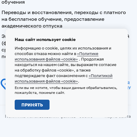
обучения
Переводы и восстановления, переходы с платного
на бесплатное обучение, предоставление
академического отпуска
Экзамен по допуску к осуществлению медицинской
Наш сайт использует cookie
(фармацевтической) деятельности на должностях
Информацию о cookie, целях их использования и
среднего медицинского (фармацевтического)
способах отказа можно найти в
«Политике
персонала
использования файлов «cookie»
. Продолжая
находиться на нашем сайте, вы выражаете согласие
на обработку файлов «cookie», а также
подтверждаете факт ознакомления с
«Политикой
использования файлов «cookie»
.
Если вы не хотите, чтобы ваши данные обрабатывались,
пожалуйста, покиньте сайт.
ПРИНЯТЬ
Политика использования файлов «cookie»
Карта сайта