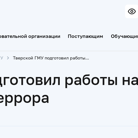
овательной организации
Поступающим
Обучающи
МУ
Тверской ГМУ подготовил работы на областной конкурс против террора
готовил работы н
еррора