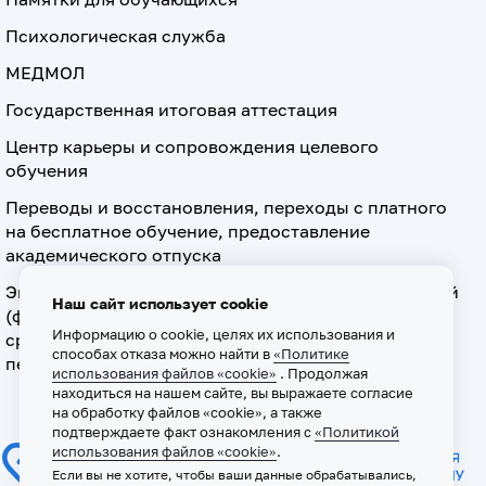
Психологическая служба
МЕДМОЛ
Государственная итоговая аттестация
Центр карьеры и сопровождения целевого
обучения
Переводы и восстановления, переходы с платного
на бесплатное обучение, предоставление
академического отпуска
Экзамен по допуску к осуществлению медицинской
Наш сайт использует cookie
(фармацевтической) деятельности на должностях
Информацию о cookie, целях их использования и
среднего медицинского (фармацевтического)
способах отказа можно найти в
«Политике
персонала
использования файлов «cookie»
. Продолжая
находиться на нашем сайте, вы выражаете согласие
на обработку файлов «cookie», а также
подтверждаете факт ознакомления с
«Политикой
использования файлов «cookie»
.
Если вы не хотите, чтобы ваши данные обрабатывались,