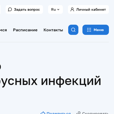
Задать вопрос
Ru
Личный кабинет
мся
Расписание
Контакты
Меню
ю
русных инфекций
Поделиться
Скопировать