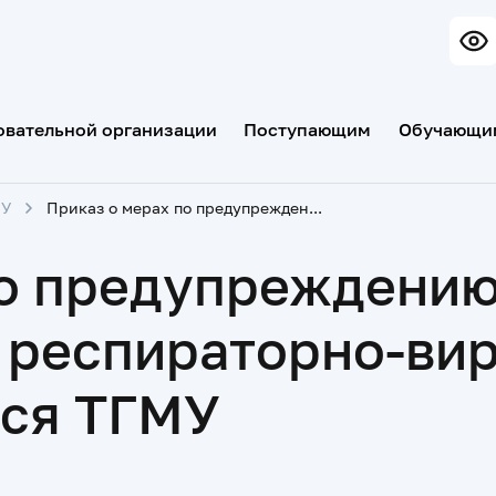
овательной организации
Поступающим
Обучающи
МУ
Приказ о мерах по предупреждению распространения респираторно-вирусных инфекций среди обучающихся ТГМУ
по предупреждени
 респираторно-ви
ся ТГМУ