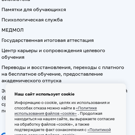
Памятки для обучающихся
Психологическая служба
МЕДМОЛ
Государственная итоговая аттестация
Центр карьеры и сопровождения целевого
обучения
Переводы и восстановления, переходы с платного
на бесплатное обучение, предоставление
академического отпуска
Экзамен по допуску к осуществлению медицинской
Наш сайт использует cookie
(фармацевтической) деятельности на должностях
Информацию о cookie, целях их использования и
среднего медицинского (фармацевтического)
способах отказа можно найти в
«Политике
персонала
использования файлов «cookie»
. Продолжая
находиться на нашем сайте, вы выражаете согласие
на обработку файлов «cookie», а также
подтверждаете факт ознакомления с
«Политикой