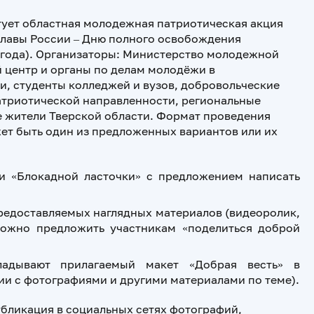
артует областная молодежная патриотическая акция
славы России – Дню полного освобождения
 года). Организаторы: Министерство молодежной
 центр и органы по делам молодёжи в
и, студенты колледжей и вузов, добровольческие
атриотической направленности, региональные
е жители Тверской области. Формат проведения
жет быть один из предложенных вариантов или их
и «Блокадной ласточки» с предложением написать
редоставляемых наглядных материалов (видеоролик,
Можно предложить участникам «поделиться доброй
ладывают прилагаемый макет «Добрая весть» в
и с фотографиями и другими материалами по теме).
убликация в социальных сетях фотографий,