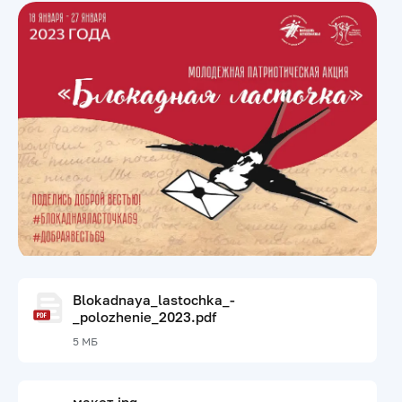
Blokadnaya_lastochka_-
_polozhenie_2023.pdf
5 МБ