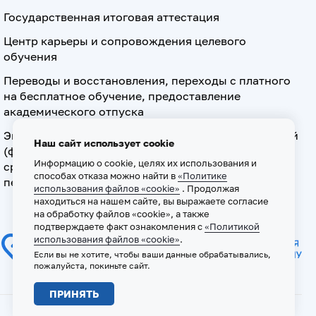
Государственная итоговая аттестация
Центр карьеры и сопровождения целевого
обучения
Переводы и восстановления, переходы с платного
на бесплатное обучение, предоставление
академического отпуска
Экзамен по допуску к осуществлению медицинской
Наш сайт использует cookie
(фармацевтической) деятельности на должностях
Информацию о cookie, целях их использования и
среднего медицинского (фармацевтического)
способах отказа можно найти в
«Политике
персонала
использования файлов «cookie»
. Продолжая
находиться на нашем сайте, вы выражаете согласие
на обработку файлов «cookie», а также
подтверждаете факт ознакомления с
«Политикой
использования файлов «cookie»
.
Если вы не хотите, чтобы ваши данные обрабатывались,
пожалуйста, покиньте сайт.
ПРИНЯТЬ