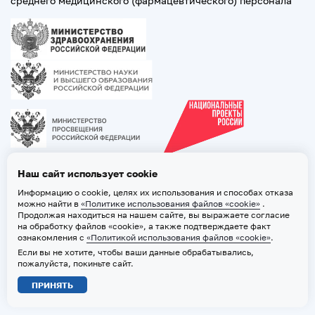
среднего медицинского (фармацевтического) персонала
Наш сайт использует cookie
Информацию о cookie, целях их использования и способах отказа
можно найти в
«Политике использования файлов «cookie»
.
Продолжая находиться на нашем сайте, вы выражаете согласие
на обработку файлов «cookie», а также подтверждаете факт
ознакомления с
«Политикой использования файлов «cookie»
.
Если вы не хотите, чтобы ваши данные обрабатывались,
2026 © ТВГМУ. Все права защищены
пожалуйста, покиньте сайт.
Политика обработки персональных данных
ПРИНЯТЬ
Политика использования файлов «cookie»
Карта сайта