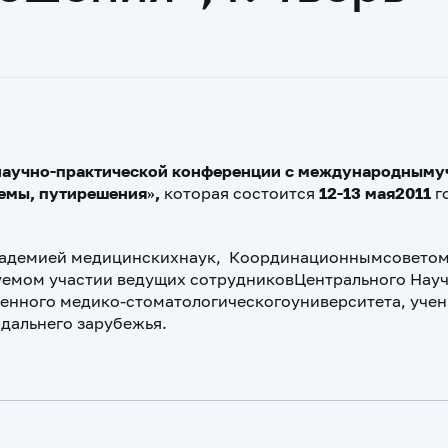
аучно-практической конференции с международныму
емы, путирешения»,
которая состоится
12-13 мая2011
го
кадемией медицинскихнаук, Координационнымсовето
емом участии ведущих сотрудниковЦентрального Науч
енного медико-стоматологическогоуниверситета, учен
дальнего зарубежья.