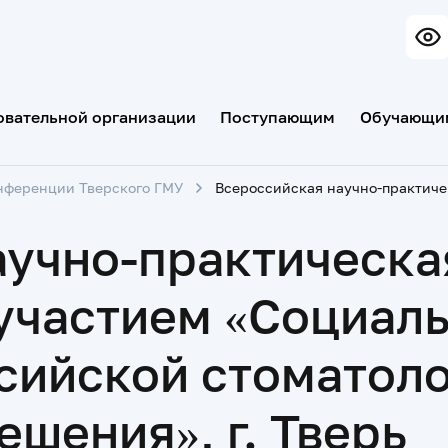
овательной организации
Поступающим
Обучающи
нференции Тверского ГМУ
Всероссийская
аучно-практическа
частием «Социаль
ийской стоматоло
ешения», г. Тверь