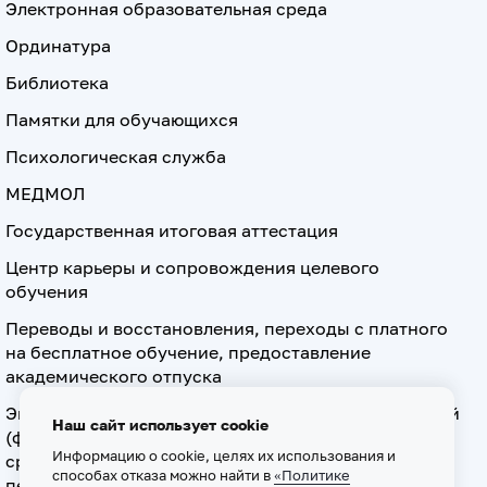
Электронная образовательная среда
Ординатура
Библиотека
Памятки для обучающихся
Психологическая служба
МЕДМОЛ
Государственная итоговая аттестация
Центр карьеры и сопровождения целевого
обучения
Переводы и восстановления, переходы с платного
на бесплатное обучение, предоставление
академического отпуска
Экзамен по допуску к осуществлению медицинской
Наш сайт использует cookie
(фармацевтической) деятельности на должностях
Информацию о cookie, целях их использования и
среднего медицинского (фармацевтического)
способах отказа можно найти в
«Политике
персонала