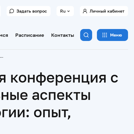
Задать вопрос
Ru
Личный кабинет
мся
Расписание
Контакты
Меню
 научно-практическая конференция с международным участием «Социальные аспекты современной Российской стоматологии: опыт, проблемы, пути решения», г. Тверь
я конференция с
ные аспекты
гии: опыт,