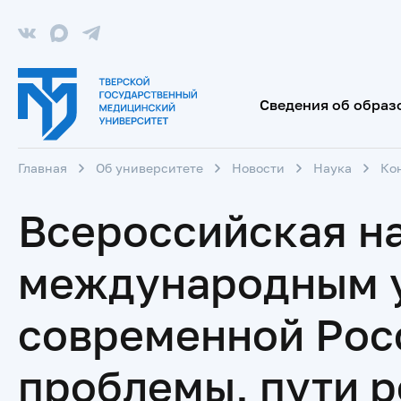
Сведения об образ
Главная
Об университете
Новости
Наука
Ко
Всероссийская н
международным у
современной Росс
проблемы, пути р