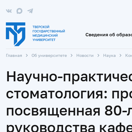
Сведения об образ
Главная
Об университете
Новости
Наука
Ко
Научно-практиче
стоматология: пр
посвященная 80-л
руководства каф