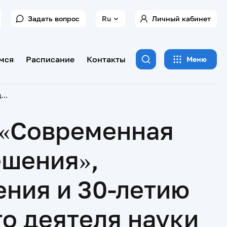
Задать вопрос
Ru
Личный кабинет
мся
Расписание
Контакты
Меню
Научно-практическая конференция «Современная стоматология: проблемы, задачи, решения», посвященная 80-летию со дня рождения и 30-летию руководства кафедрой Заслуженного деятеля науки России, профессора А.С. Щербакова
 «Современная
ешения»,
ения и 30-летию
о деятеля науки