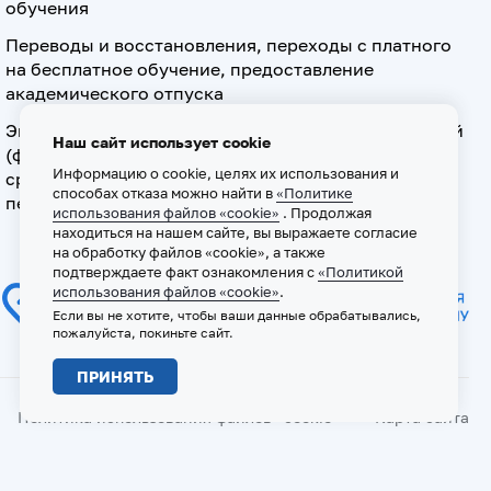
обучения
Переводы и восстановления, переходы с платного
на бесплатное обучение, предоставление
академического отпуска
Экзамен по допуску к осуществлению медицинской
Наш сайт использует cookie
(фармацевтической) деятельности на должностях
Информацию о cookie, целях их использования и
среднего медицинского (фармацевтического)
способах отказа можно найти в
«Политике
персонала
использования файлов «cookie»
. Продолжая
находиться на нашем сайте, вы выражаете согласие
на обработку файлов «cookie», а также
подтверждаете факт ознакомления с
«Политикой
использования файлов «cookie»
.
Если вы не хотите, чтобы ваши данные обрабатывались,
пожалуйста, покиньте сайт.
ПРИНЯТЬ
Политика использования файлов «cookie»
Карта сайта