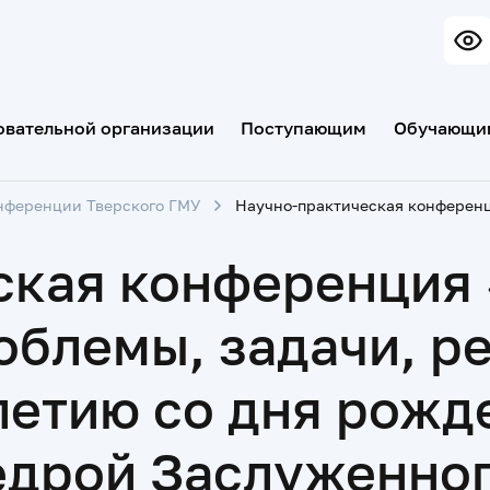
овательной организации
Поступающим
Обучающи
нференции Тверского ГМУ
ская конференция
облемы, задачи, р
етию со дня рожд
едрой Заслуженног