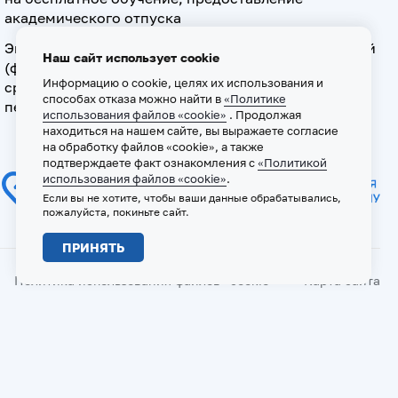
академического отпуска
Экзамен по допуску к осуществлению медицинской
Наш сайт использует cookie
(фармацевтической) деятельности на должностях
Информацию о cookie, целях их использования и
среднего медицинского (фармацевтического)
способах отказа можно найти в
«Политике
персонала
использования файлов «cookie»
. Продолжая
находиться на нашем сайте, вы выражаете согласие
на обработку файлов «cookie», а также
подтверждаете факт ознакомления с
«Политикой
использования файлов «cookie»
.
Если вы не хотите, чтобы ваши данные обрабатывались,
пожалуйста, покиньте сайт.
ПРИНЯТЬ
Политика использования файлов «cookie»
Карта сайта