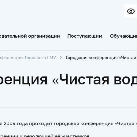
овательной организации
Поступающим
Обучающи
нференции Тверского ГМУ
енция «Чистая во
я 2009 года проходит городская конференция «Чистая 
ренции и резолюцией её участников.