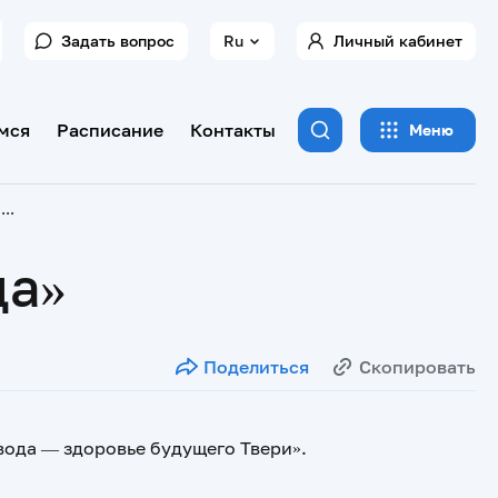
Задать вопрос
Ru
Личный кабинет
мся
Расписание
Контакты
Меню
Городская конференция «Чистая вода»
да»
Поделиться
Скопировать
вода — здоровье будущего Твери».