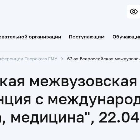
овательной организации
Поступающим
Обучающи
нференции Тверского ГМУ
ская межвузовская
нция с междунаро
 медицина", 22.04.