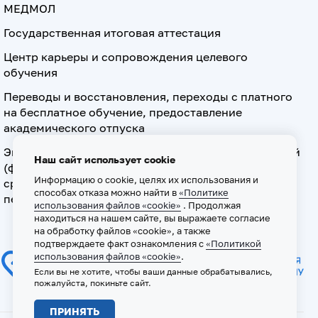
МЕДМОЛ
Государственная итоговая аттестация
Центр карьеры и сопровождения целевого
обучения
Переводы и восстановления, переходы с платного
на бесплатное обучение, предоставление
академического отпуска
Экзамен по допуску к осуществлению медицинской
Наш сайт использует cookie
(фармацевтической) деятельности на должностях
Информацию о cookie, целях их использования и
среднего медицинского (фармацевтического)
способах отказа можно найти в
«Политике
персонала
использования файлов «cookie»
. Продолжая
находиться на нашем сайте, вы выражаете согласие
на обработку файлов «cookie», а также
подтверждаете факт ознакомления с
«Политикой
использования файлов «cookie»
.
Если вы не хотите, чтобы ваши данные обрабатывались,
пожалуйста, покиньте сайт.
ПРИНЯТЬ