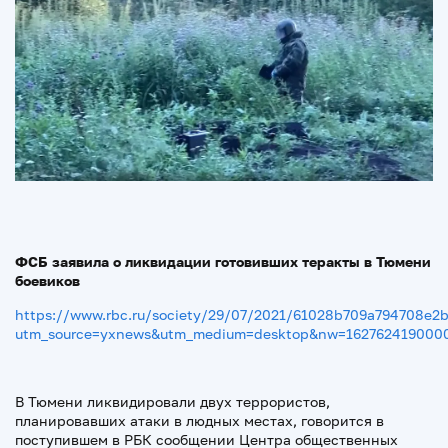
ФСБ заявила о ликвидации готовивших теракты в Тюмени
боевиков
https://www.rbc.ru/society/29/07/2021/61028b709a794708e2
utm_source=yxnews&utm_medium=desktop&nw=162762419000
В Тюмени ликвидировали двух террористов,
планировавших атаки в людных местах, говорится в
поступившем в РБК сообщении Центра общественных